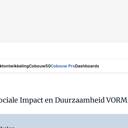
ktontwikkeling
Cobouw50
Cobouw Pro
Dashboards
 Sociale Impact en Duurzaamheid VORM
Log in
om dit artikel te lezen.