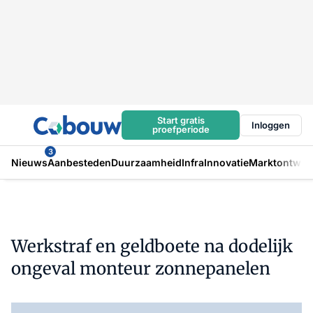
Start gratis
Inloggen
proefperiode
3
Nieuws
Aanbesteden
Duurzaamheid
Infra
Innovatie
Marktontwikk
Werkstraf en geldboete na dodelijk
ongeval monteur zonnepanelen