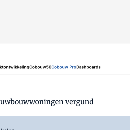
ktontwikkeling
Cobouw50
Cobouw Pro
Dashboards
 nieuwbouwwoningen vergund
Log in
om dit artikel te lezen.