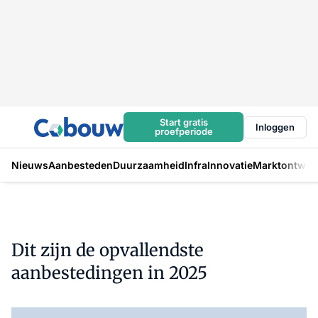
Start gratis
Inloggen
proefperiode
Nieuws
Aanbesteden
Duurzaamheid
Infra
Innovatie
Marktontwikk
Dit zijn de opvallendste
aanbestedingen in 2025