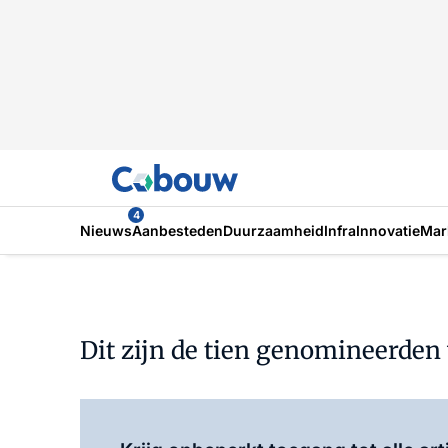
4
Nieuws
Aanbesteden
Duurzaamheid
Infra
Innovatie
Mar
Dit zijn de tien genomineerd