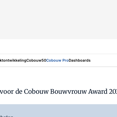
ktontwikkeling
Cobouw50
Cobouw Pro
Dashboards
en voor de Cobouw Bouwvrouw Award 20
Log in
om dit artikel te lezen.