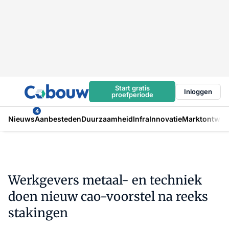
Start gratis
Inloggen
proefperiode
4
Nieuws
Aanbesteden
Duurzaamheid
Infra
Innovatie
Marktontwikk
Werkgevers metaal- en techniek
doen nieuw cao-voorstel na reeks
stakingen