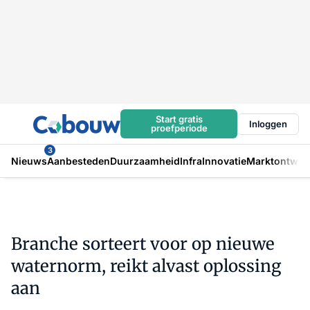
Start gratis
Inloggen
proefperiode
3
Nieuws
Aanbesteden
Duurzaamheid
Infra
Innovatie
Marktontwikk
Branche sorteert voor op nieuwe
waternorm, reikt alvast oplossing
aan