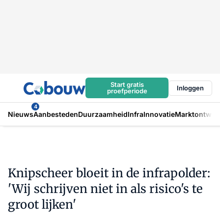
Start gratis
Inloggen
proefperiode
4
Nieuws
Aanbesteden
Duurzaamheid
Infra
Innovatie
Marktontwikk
Knipscheer bloeit in de infrapolder:
'Wij schrijven niet in als risico's te
groot lijken'