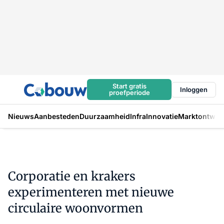
Start gratis
Inloggen
proefperiode
Nieuws
Aanbesteden
Duurzaamheid
Infra
Innovatie
Marktontwikk
Corporatie en krakers
experimenteren met nieuwe
circulaire woonvormen