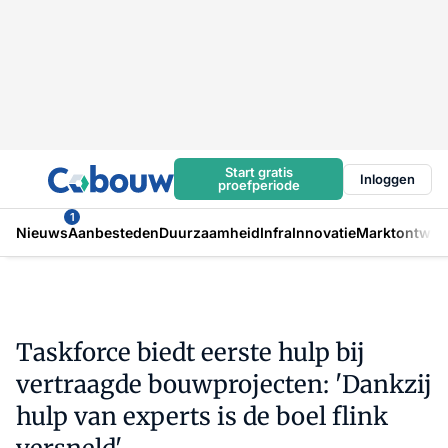
Start gratis
Inloggen
proefperiode
1
Nieuws
Aanbesteden
Duurzaamheid
Infra
Innovatie
Marktontwikk
Taskforce biedt eerste hulp bij
vertraagde bouwprojecten: 'Dankzij
hulp van experts is de boel flink