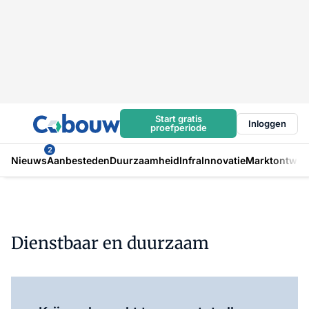
Start gratis
Inloggen
proefperiode
2
Nieuws
Aanbesteden
Duurzaamheid
Infra
Innovatie
Marktontwikk
Dienstbaar en duurzaam
Log in
om dit artikel te lezen.