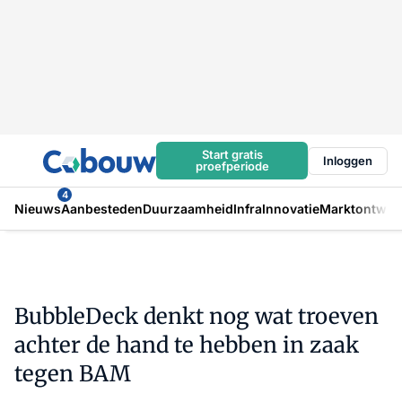
Start gratis
Inloggen
proefperiode
4
Nieuws
Aanbesteden
Duurzaamheid
Infra
Innovatie
Marktontwikk
BubbleDeck denkt nog wat troeven
achter de hand te hebben in zaak
tegen BAM