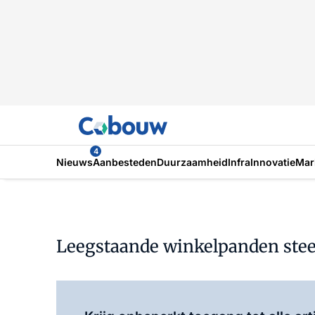
4
Nieuws
Aanbesteden
Duurzaamheid
Infra
Innovatie
Mar
Leegstaande winkelpanden ste