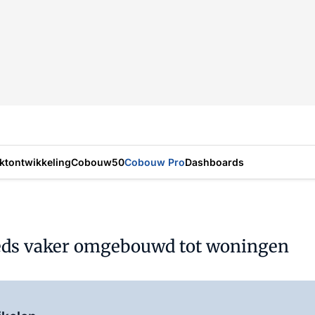
ktontwikkeling
Cobouw50
Cobouw Pro
Dashboards
eds vaker omgebouwd tot woningen
Log in
om dit artikel te lezen.