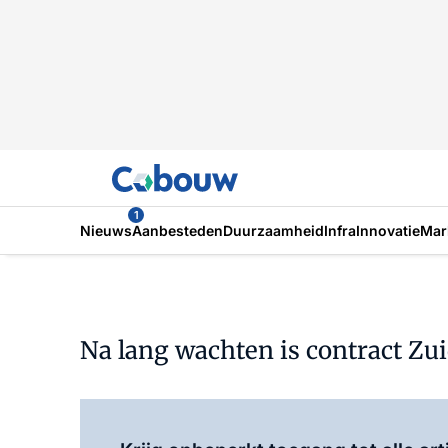
1
Nieuws
Aanbesteden
Duurzaamheid
Infra
Innovatie
Mar
Na lang wachten is contract Zui