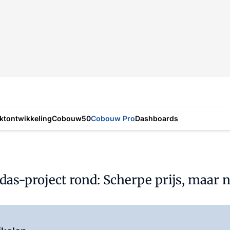
ktontwikkeling
Cobouw50
Cobouw Pro
Dashboards
das-project rond: Scherpe prijs, maar 
Log in
om dit artikel te lezen.