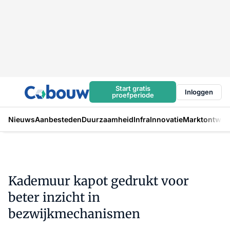
Start gratis
Inloggen
proefperiode
Nieuws
Aanbesteden
Duurzaamheid
Infra
Innovatie
Marktontwikk
Kademuur kapot gedrukt voor
beter inzicht in
bezwijkmechanismen