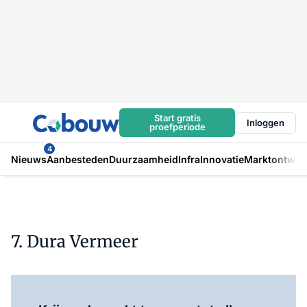
Start gratis
Inloggen
proefperiode
4
Nieuws
Aanbesteden
Duurzaamheid
Infra
Innovatie
Marktontwikk
7. Dura Vermeer
Log in
om dit artikel te lezen.