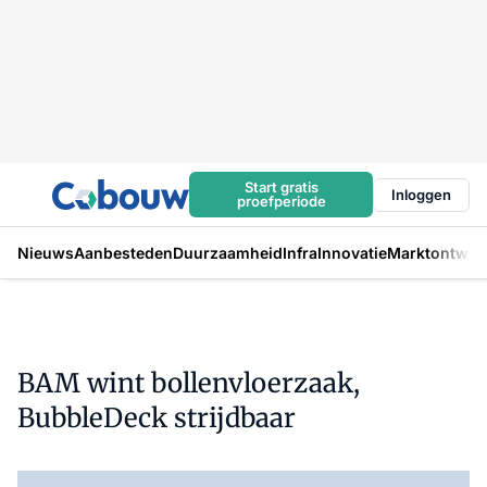
Start gratis
Inloggen
proefperiode
Nieuws
Aanbesteden
Duurzaamheid
Infra
Innovatie
Marktontwikk
BAM wint bollenvloerzaak,
BubbleDeck strijdbaar