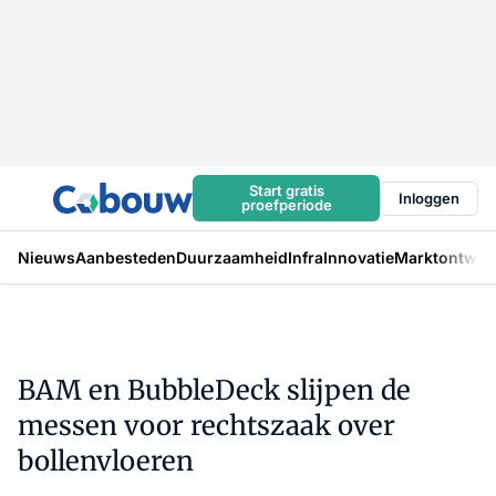
Start gratis
Inloggen
proefperiode
Nieuws
Aanbesteden
Duurzaamheid
Infra
Innovatie
Marktontwikk
BAM en BubbleDeck slijpen de
messen voor rechtszaak over
bollenvloeren