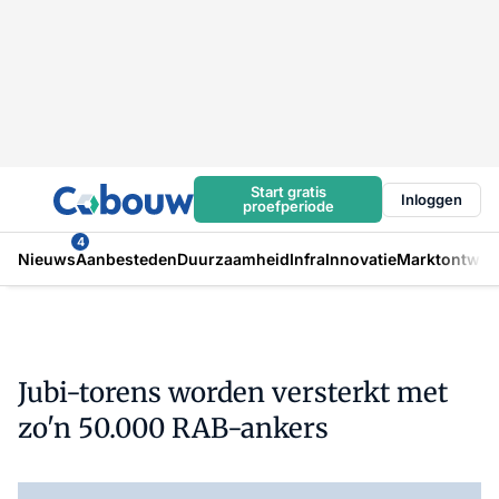
Start gratis
Inloggen
proefperiode
4
Nieuws
Aanbesteden
Duurzaamheid
Infra
Innovatie
Marktontwikk
Jubi-torens worden versterkt met
zo'n 50.000 RAB-ankers