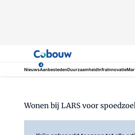
4
Nieuws
Aanbesteden
Duurzaamheid
Infra
Innovatie
Mar
Wonen bij LARS voor spoedzoek