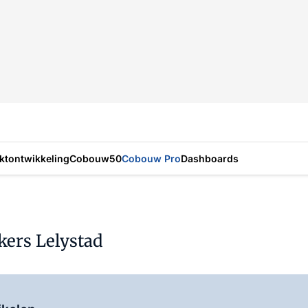
ktontwikkeling
Cobouw50
Cobouw Pro
Dashboards
ers Lelystad
Log in
om dit artikel te lezen.