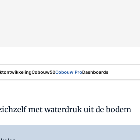
ktontwikkeling
Cobouw50
Cobouw Pro
Dashboards
ichzelf met waterdruk uit de bodem
Log in
om dit artikel te lezen.