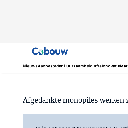
Nieuws
Aanbesteden
Duurzaamheid
Infra
Innovatie
Mar
Afgedankte monopiles werken z