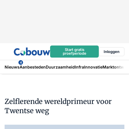
Start gratis
Inloggen
proefperiode
4
Nieuws
Aanbesteden
Duurzaamheid
Infra
Innovatie
Marktontwikk
Zelflerende wereldprimeur voor
Twentse weg