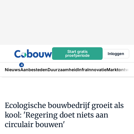
Start gratis
Inloggen
proefperiode
4
Nieuws
Aanbesteden
Duurzaamheid
Infra
Innovatie
Marktontwikk
Ecologische bouwbedrijf groeit als
kool: 'Regering doet niets aan
circulair bouwen'