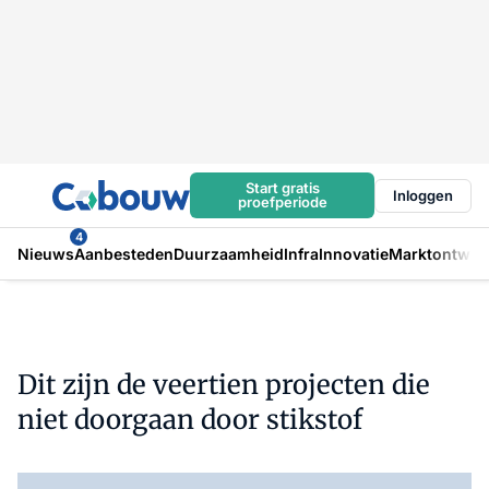
Start gratis
Inloggen
proefperiode
4
Nieuws
Aanbesteden
Duurzaamheid
Infra
Innovatie
Marktontwikk
Dit zijn de veertien projecten die
niet doorgaan door stikstof