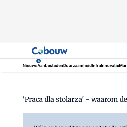
4
Nieuws
Aanbesteden
Duurzaamheid
Infra
Innovatie
Mar
'Praca dla stolarza' - waarom 