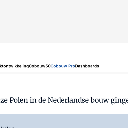
ktontwikkeling
Cobouw50
Cobouw Pro
Dashboards
deze Polen in de Nederlandse bouw gin
Log in
om dit artikel te lezen.