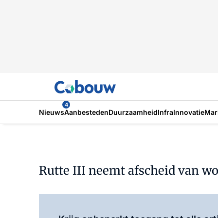
4
Nieuws
Aanbesteden
Duurzaamheid
Infra
Innovatie
Mar
Rutte III neemt afscheid van w