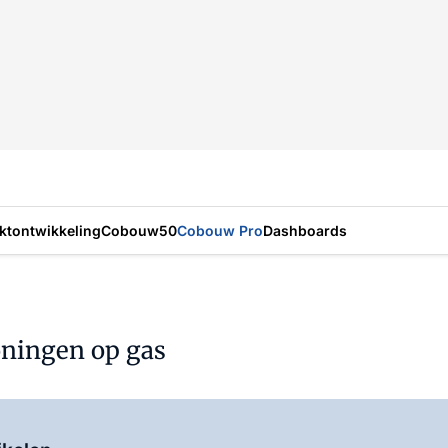
ktontwikkeling
Cobouw50
Cobouw Pro
Dashboards
oningen op gas
Log in
om dit artikel te lezen.