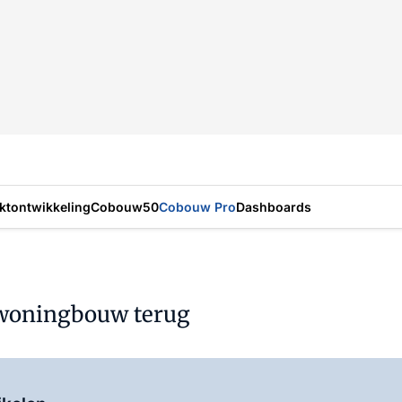
ktontwikkeling
Cobouw50
Cobouw Pro
Dashboards
 woningbouw terug
Log in
om dit artikel te lezen.