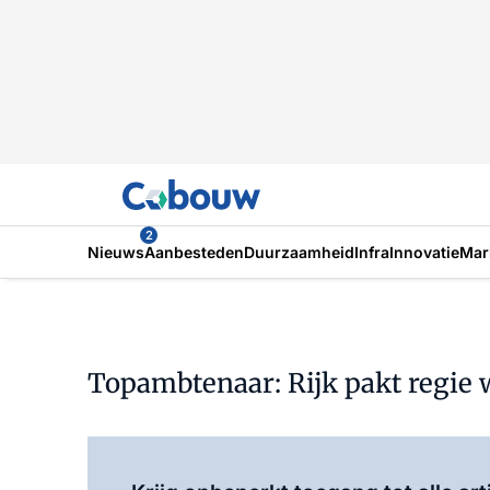
2
Nieuws
Aanbesteden
Duurzaamheid
Infra
Innovatie
Mar
Topambtenaar: Rijk pakt regie