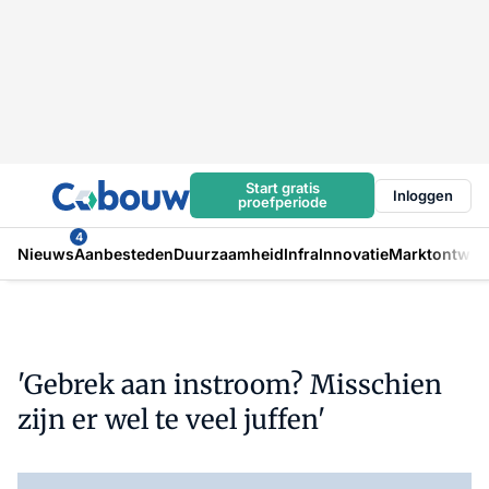
Start gratis
Inloggen
proefperiode
4
Nieuws
Aanbesteden
Duurzaamheid
Infra
Innovatie
Marktontwikk
'Gebrek aan instroom? Misschien
zijn er wel te veel juffen'