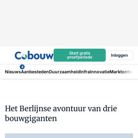
Start gratis
Inloggen
proefperiode
4
Nieuws
Aanbesteden
Duurzaamheid
Infra
Innovatie
Marktontwikk
Het Berlijnse avontuur van drie
bouwgiganten