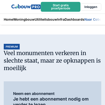
Start gratis
Inloggen
proefperiode
Home
Woningbouw
Utiliteitsbouw
Infra
Dashboards
Naar Cobou
PREMIUM
Veel monumenten verkeren in
slechte staat, maar ze opknappen is
moeilijk
Neem een abonnement
Je hebt een abonnement nodig om
verder te lezen.