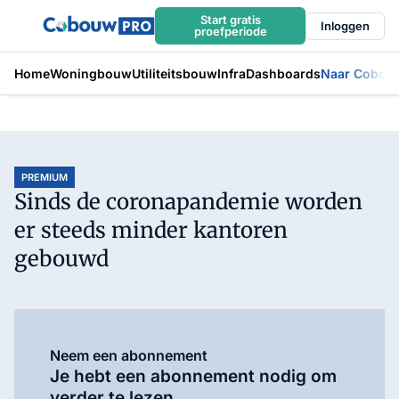
Start gratis
Inloggen
proefperiode
Home
Woningbouw
Utiliteitsbouw
Infra
Dashboards
Naar Cobou
PREMIUM
Sinds de coronapandemie worden
er steeds minder kantoren
gebouwd
Neem een abonnement
Je hebt een abonnement nodig om
verder te lezen.