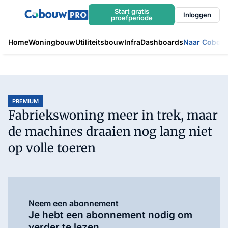
Start gratis
Inloggen
proefperiode
Home
Woningbouw
Utiliteitsbouw
Infra
Dashboards
Naar Cobou
PREMIUM
Fabriekswoning meer in trek, maar
de machines draaien nog lang niet
op volle toeren
Neem een abonnement
Je hebt een abonnement nodig om
verder te lezen.