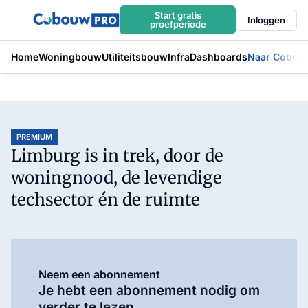
Start gratis
Inloggen
proefperiode
Home
Woningbouw
Utiliteitsbouw
Infra
Dashboards
Naar Cobou
PREMIUM
Limburg is in trek, door de
woningnood, de levendige
techsector én de ruimte
Neem een abonnement
Je hebt een abonnement nodig om
verder te lezen.