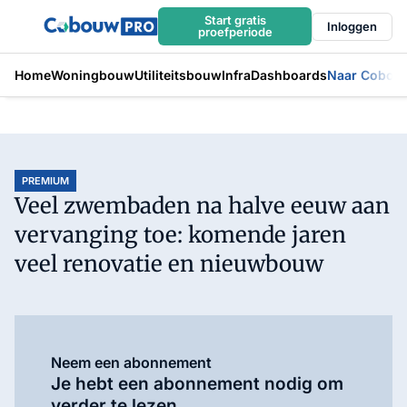
Start gratis
Inloggen
proefperiode
Home
Woningbouw
Utiliteitsbouw
Infra
Dashboards
Naar Cobou
PREMIUM
Veel zwembaden na halve eeuw aan
vervanging toe: komende jaren
veel renovatie en nieuwbouw
Neem een abonnement
Je hebt een abonnement nodig om
verder te lezen.