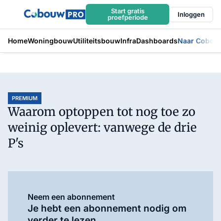
Start gratis
Inloggen
proefperiode
Home
Woningbouw
Utiliteitsbouw
Infra
Dashboards
Naar Cobou
PREMIUM
Waarom optoppen tot nog toe zo
weinig oplevert: vanwege de drie
P's
Neem een abonnement
Je hebt een abonnement nodig om
verder te lezen.