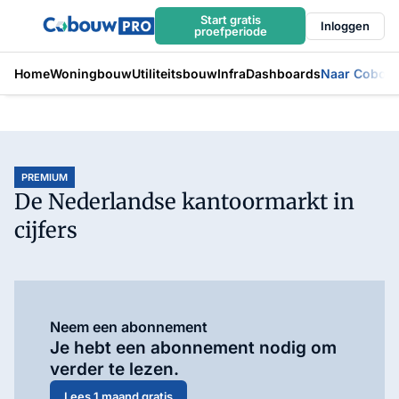
Start gratis
Inloggen
proefperiode
Home
Woningbouw
Utiliteitsbouw
Infra
Dashboards
Naar Cobou
PREMIUM
De Nederlandse kantoormarkt in
cijfers
Neem een abonnement
Je hebt een abonnement nodig om
verder te lezen.
Lees 1 maand gratis