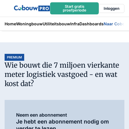
Start gratis
Inloggen
proefperiode
Home
Woningbouw
Utiliteitsbouw
Infra
Dashboards
Naar Cobou
PREMIUM
Wie bouwt die 7 miljoen vierkante
meter logistiek vastgoed - en wat
kost dat?
Neem een abonnement
Je hebt een abonnement nodig om
verder te lezen.