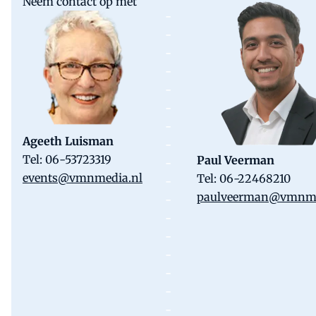
Neem contact op met
-
-
-
-
-
-
-
Ageeth Luisman
-
Tel: 06-53723319
Paul Veerman
-
events@vmnmedia.nl
Tel: 06-22468210
-
paulveerman@vmnme
-
-
-
-
-
-
-