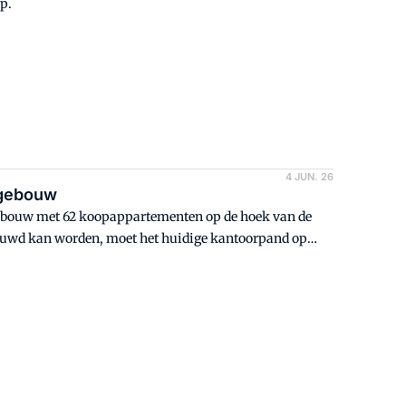
p.
4 JUN. 26
ngebouw
gebouw met 62 koopappartementen op de hoek van de
ouwd kan worden, moet het huidige kantoorpand op
en bouwer van dit project, architectenbureau Spaltman