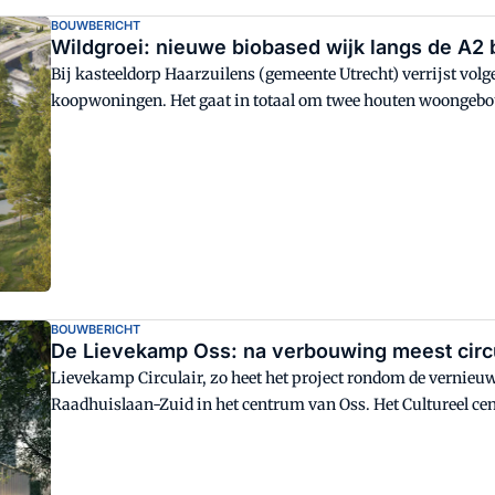
BOUWBERICHT
Wildgroei: nieuwe biobased wijk langs de A2 b
Bij kasteeldorp Haarzuilens (gemeente Utrecht) verrijst volg
koopwoningen. Het gaat in totaal om twee houten woongebou
grondgebonden woningen.
BOUWBERICHT
De Lievekamp Oss: na verbouwing meest circul
Lievekamp Circulair, zo heet het project rondom de verni
Raadhuislaan-Zuid in het centrum van Oss. Het Cultureel c
bovendien in het gebouw worden geïntegreerd.