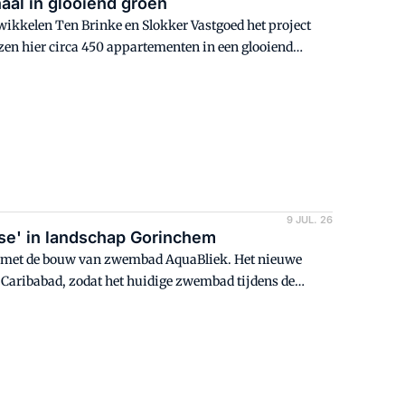
al in glooiend groen
ikkelen Ten Brinke en Slokker Vastgoed het project
jzen hier circa 450 appartementen in een glooiend
n. Spot24 bestaat uit meerdere gebouwen.
9 JUL. 26
se' in landschap Gorinchem
n met de bouw van zwembad AquaBliek. Het nieuwe
 Caribabad, zodat het huidige zwembad tijdens de