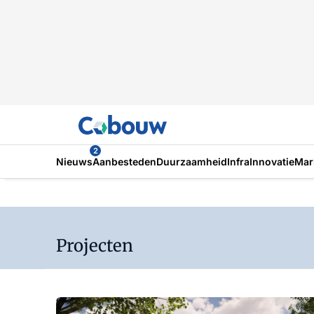
2
Nieuws
Aanbesteden
Duurzaamheid
Infra
Innovatie
Mar
Projecten