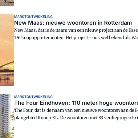
MARKTONTWIKKELING
New Maas: nieuwe woontoren in Rotterdam
New Maas, dat is de naam van een nieuw project aan de IJss
176 koopappartementen. Het project - ook wel bekend als Wa
Maas.
MARKTONTWIKKELING
The Four Eindhoven: 110 meter hoge woontor
The Four, dat is de naam van een nieuwe woontoren aan de Fe
plangebied Knoop XL. De woontoren met 33 verdiepingen krijg
koopappartementen, waarvan 75 procent in het betaalbare s
Vierlander, als verwijzing naar het in onbruik geraakte kan