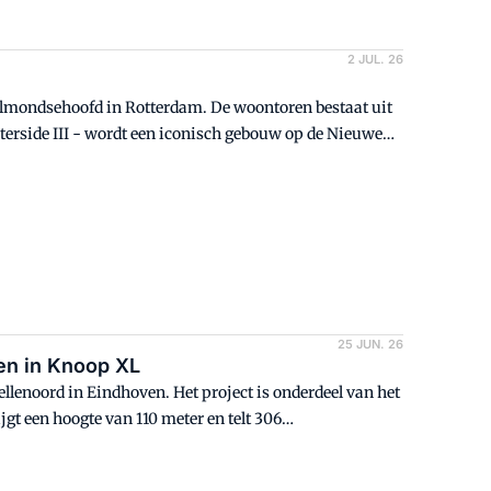
2 JUL. 26
elmondsehoofd in Rotterdam. De woontoren bestaat uit
terside III - wordt een iconisch gebouw op de Nieuwe
25 JUN. 26
en in Knoop XL
llenoord in Eindhoven. Het project is onderdeel van het
t een hoogte van 110 meter en telt 306
egment. Het project stond voorheen bekend als De
toorcomplex De Vierlander op deze plek.