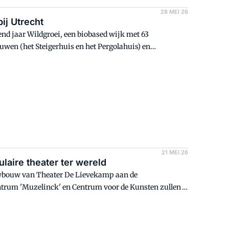
28 MEI 26
ij Utrecht
end jaar Wildgroei, een biobased wijk met 63
wen (het Steigerhuis en het Pergolahuis) en
21 MEI 26
aire theater ter wereld
euwbouw van Theater De Lievekamp aan de
entrum 'Muzelinck' en Centrum voor de Kunsten zullen