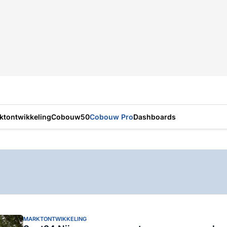
ktontwikkeling
Cobouw50
Cobouw Pro
Dashboards
MARKTONTWIKKELING