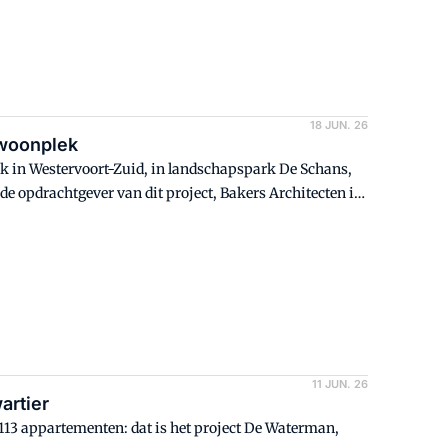
18 JUN. 26
 woonplek
lek in Westervoort-Zuid, in landschapspark De Schans,
e opdrachtgever van dit project, Bakers Architecten is
wie de hoofdaannemer wordt.
11 JUN. 26
artier
113 appartementen: dat is het project De Waterman,