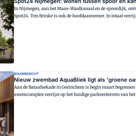
Spot24 Nijmegen: wonen tussen spoor en kana
In Nijmegen, aan het Maas-Waalkanaal en de spoordijk, ontw
Spot24. Ten Brinke is ook de hoofdaannemer. In totaal verri
parklandschap, variërend van sociale huur tot koopwoninge
BOUWBERICHT
Nieuw zwembad AquaBliek ligt als 'groene oa
Aan de Bataafsekade in Gorinchem is begin maart begonne
zwemcomplex verrijst op het huidige parkeerterrein van het
nieuwbouw open kan blijven.