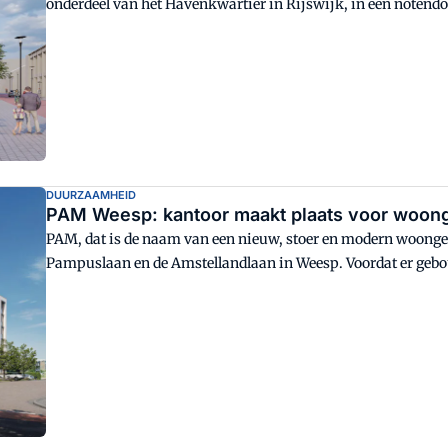
onderdeel van het Havenkwartier in Rijswijk, in een notendo
DUURZAAMHEID
PAM Weesp: kantoor maakt plaats voor woo
PAM, dat is de naam van een nieuw, stoer en modern woon
Pampuslaan en de Amstellandlaan in Weesp. Voordat er geb
deze locatie tegen de vlakte. Ten Brinke BV is ontwikkelaar 
is verantwoordelijk voor het ontwerp.